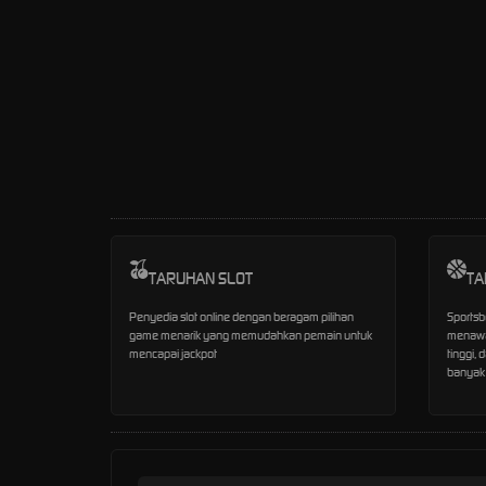
TARUHAN SLOT
TA
Penyedia slot online dengan beragam pilihan
Sportsb
game menarik yang memudahkan pemain untuk
menawar
mencapai jackpot
tinggi,
banyak 