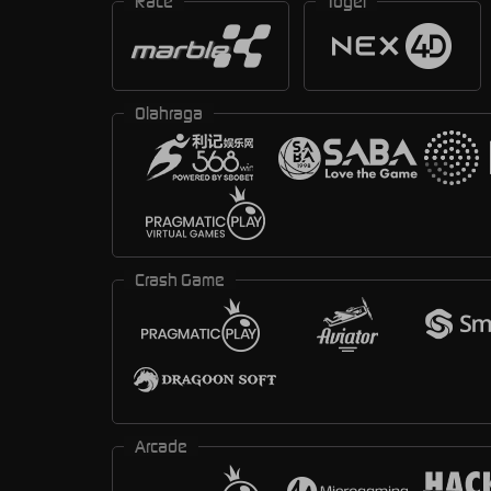
Race
Togel
Olahraga
Crash Game
Arcade