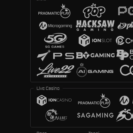
Live Casino