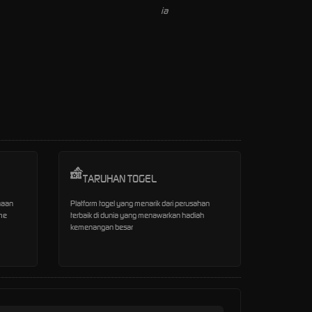
TARUHAN TOGEL
haan
Platform togel yang menarik dari perusahan
ame
terbaik di dunia yang menawarkan hadiah
kemenangan besar