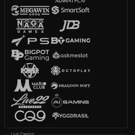
Live Casino