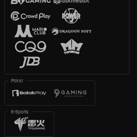
Poker
E-Sports