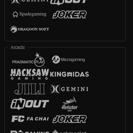
Arcade