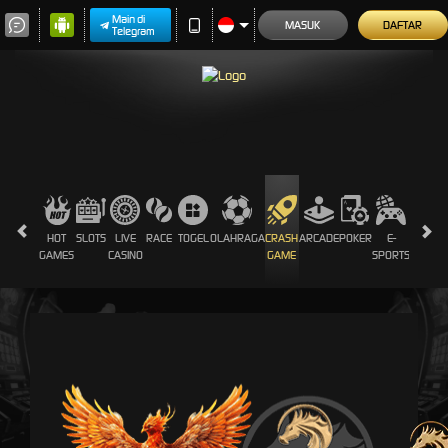
Main di
MASUK
DAFTAR
Telegram
HOT
SLOTS
LIVE
RACE
TOGEL
OLAHRAGA
CRASH
ARCADE
POKER
E-
SABUN
GAMES
CASINO
GAME
SPORTS
AYAM