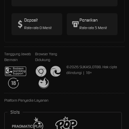
Deposit
Penarikan
Rata-rata 0 Menit
Rata-rata 5 Menit
Tanggung Jawab
Browser Yang
Bermain
Didukung
©2026 SUKASLOT88. Hak cipta
dilindungi | 18+
Platform Penyedia Layanan
Slots