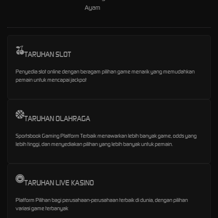
Ayam
TARUHAN SLOT
Penyedia slot online dengan beragam pilihan game menarik yang memudahkan
pemain untuk mencapai jackpot
TARUHAN OLAHRAGA
Sportsbook Gaming Platform Terbaik menawarkan lebih banyak game, odds yang
lebih tinggi, dan menyediakan pilihan yang lebih banyak untuk pemain.
TARUHAN LIVE KASINO
Platform Pilihan bagi perusahaan-perusahaan terbaik di dunia, dengan pilihan
variasi game terbanyak