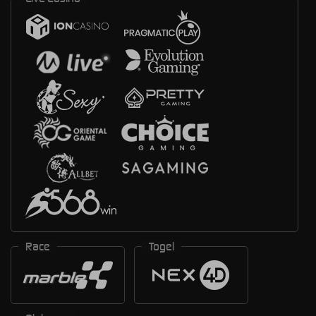
Race
Togel