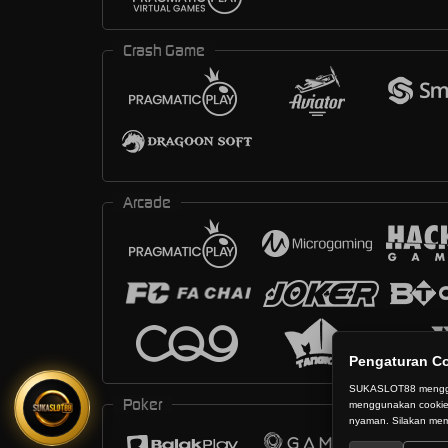
Crash Game
Arcade
Pengaturan C
SUKASLOT88 mengguna
Poker
E-
menggunakan cookies
nyaman. Silakan m