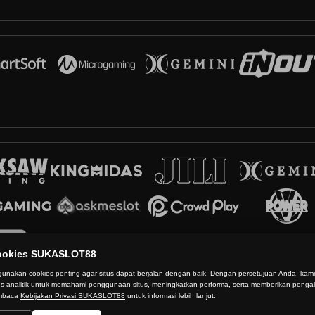
ookies SUKASLOT88
kan cookies penting agar situs dapat berjalan dengan baik. Dengan persetujuan Anda, kami
Sports
Sabung Ayam
 analitik untuk memahami penggunaan situs, meningkatkan performa, serta memberikan penga
embaca
Kebijakan Privasi SUKASLOT88
untuk informasi lebih lanjut.