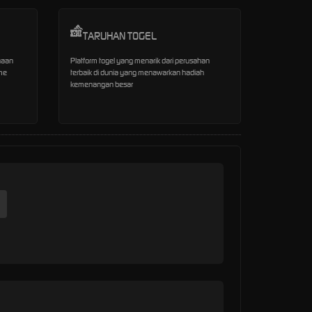
TARUHAN TOGEL
haan
Platform togel yang menarik dari perusahan
ame
terbaik di dunia yang menawarkan hadiah
kemenangan besar