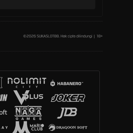
©2026 SUKASLOT88. Hak cipta dilindungi | 18+