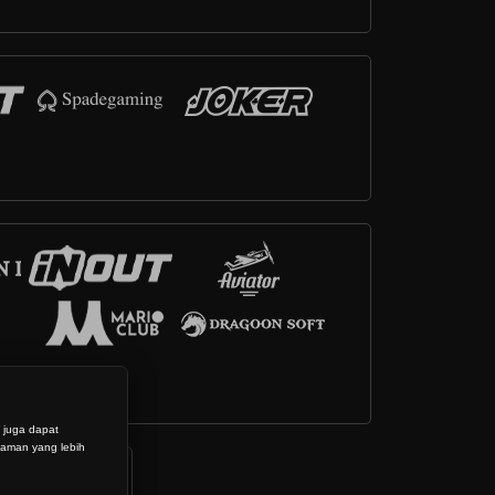
 juga dapat
laman yang lebih